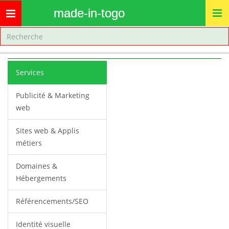
made-in-togo
Toggle
navigation
Services
Publicité & Marketing
web
Sites web & Applis
métiers
Domaines &
Hébergements
Référencements/SEO
Identité visuelle