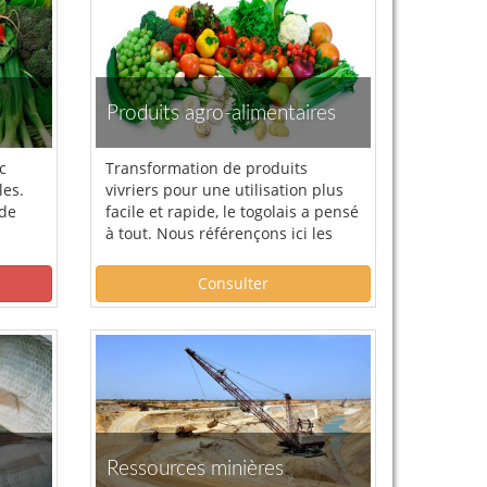
Produits agro-alimentaires
c
Transformation de produits
les.
vivriers pour une utilisation plus
 de
facile et rapide, le togolais a pensé
à tout. Nous référençons ici les
produits agroalimentaires Made in
Togo.
Consulter
Ressources minières