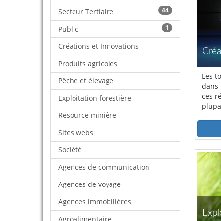
44
Secteur Tertiaire
1
Public
Créations et Innovations
Créa
Produits agricoles
Les t
Pêche et élevage
dans 
ces ré
Exploitation forestière
plupa
Resource minière
les e
Sites webs
Société
Agences de communication
Agences de voyage
Agences immobilières
Expl
Agroalimentaire