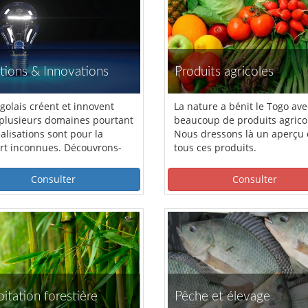
tions & Innovations
Produits agricoles
ogolais créent et innovent
La nature a bénit le Togo ave
plusieurs domaines pourtant
beaucoup de produits agrico
alisations sont pour la
Nous dressons là un aperçu
rt inconnues. Découvrons-
tous ces produits.
nsemble.
Consulter
Consulter
oitation forestière
Pêche et élevage