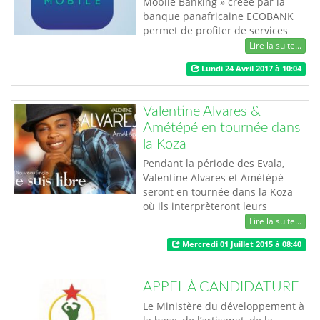
Mobile Banking » créée par la
banque panafricaine ECOBANK
permet de profiter de services
bancaires dans le confort de
Lire la suite...
votre appareil mobile.
Lundi 24 Avril 2017 à 10:04
L'application fournit un canal
facile à gérer votre compte et
effectuer des transactions
Valentine Alvares &
financières d'une manière simple
Amétépé en tournée dans
et sécurisée, c’est-à-dire qu'il est
la Koza
disponible où que…
Pendant la période des Evala,
Valentine Alvares et Amétépé
seront en tournée dans la Koza
où ils interprèteront leurs
nouvelles chansons, notamment
Lire la suite...
le titre " Je suis libre" que vous
Mercredi 01 Juillet 2015 à 08:40
pouvez entendre actuellement
sur toutes les radios.
APPEL À CANDIDATURE
Le Ministère du développement à