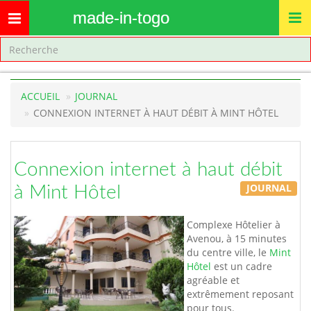
made-in-togo
Toggle
navigation
ACCUEIL
JOURNAL
CONNEXION INTERNET À HAUT DÉBIT À MINT HÔTEL
Connexion internet à haut débit
JOURNAL
à Mint Hôtel
Complexe Hôtelier à
Avenou, à 15 minutes
du centre ville, le
Mint
Hôtel
est un cadre
agréable et
extrêmement reposant
pour tous.