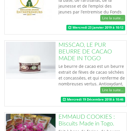
la base, de l’artisanat, de la
jeunesse et de l’emploi des
jeunes par l’entremise du Fonds
d’Appui aux Initiatives
Lire la suite...
Economique des Jeunes (FAIEJ)
Mercredi 23 Janvier 2019 à 10:12
lance du 22 janvier au 21 février
2019, le concours « Meilleurs
Jeunes Entrepreneurs 2019 », à
MISSCAO, LE PUR
l’endroit de tout jeune
BEURRE DE CACAO
entrepreneur togolais en activité.
MADE IN TOGO
Les dossiers d…
Le beurre de cacao est un beurre
extrait de fèves de cacao séchées
et concassées, et qui renferme de
nombreuses vertus. Antioxydant,
hydratant, cicatrisant, la liste de
Lire la suite...
ses propriétés est étonnement
Mercredi 19 Décembre 2018 à 10:46
longue et mérite qu'on s'y
attarde. Produit par MISSCAO,
une jeune entreprise togolaise, le
EMMAUD COOKIES :
pur beurre de cacao misscao est
Biscuits Made in Togo.
100% naturel, non raffi…