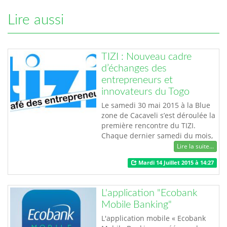
Lire aussi
TIZI : Nouveau cadre
d’échanges des
entrepreneurs et
innovateurs du Togo
Le samedi 30 mai 2015 à la Blue
zone de Cacaveli s’est déroulée la
première rencontre du TIZI.
Chaque dernier samedi du mois,
les participants au TIZI
Lire la suite...
débattront d’un sujet lié à
Mardi 14 Juillet 2015 à 14:27
l’entreprenariat, l’innovation et
aussi des nouvelles tendances
des Technologies de l’Information
L'application "Ecobank
et de la Communication. Cadre
Mobile Banking"
d’échanges, les rencontres TIZI se
v…
L'application mobile « Ecobank