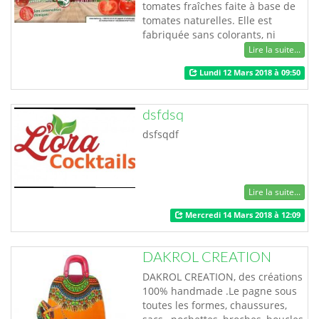
tomates fraîches faite à base de
tomates naturelles. Elle est
fabriquée sans colorants, ni
conservateurs, ni additifs
Lire la suite...
chimiques. Lancée sur le marché
Lundi 12 Mars 2018 à 09:50
en 2016 par la société Tim Agro,
cette purée vient apporter une
solution non seulement aux
dsfdsq
agriculteurs face à leur détresse
lors de la perte de leurs récoltes,
dsfsqdf
mais aus…
Lire la suite...
Mercredi 14 Mars 2018 à 12:09
DAKROL CREATION
DAKROL CREATION, des créations
100% handmade .Le pagne sous
toutes les formes, chaussures,