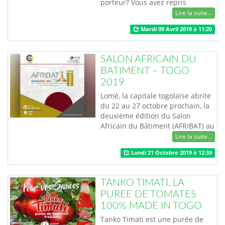
porteur? Vous avez repris
l'entreprise familiale mais vous
Lire la suite...
rencontrez des difficultés? Vous
Mardi 09 Avril 2019 à 11:20
voulez que vos enfants prennent
votre relève dans votre métier?
Energy Generation vous convie à
SALON AFRICAIN DU
la conférence spéciale
BATIMENT – TOGO
"Entrepreneuriat familial: enjeux
2019
et défis" animée …
Lomé, la capitale togolaise abrite
du 22 au 27 octobre prochain, la
deuxième édition du Salon
Africain du Bâtiment (AFRIBAT) au
Centre Togolais des Expositions
Lire la suite...
et Foire (CETEF) TOGO 2000.
Lundi 21 Octobre 2019 à 12:39
AFRIBAT Togo vise à offrir une
véritable opportunité pour
dynamiser la coopération et le
TANKO TIMATI, LA
partenariat entre acteurs des
PUREE DE TOMATES
BTP, une plateforme de brassage
100% MADE IN TOGO
de savo…
Tanko Timati est une purée de