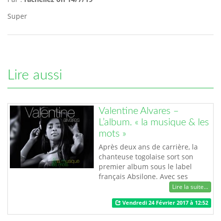
Super
Lire aussi
Valentine Alvares –
L’album. « la musique & les
mots »
Après deux ans de carrière, la
chanteuse togolaise sort son
premier album sous le label
français Absilone. Avec ses
rythmes Afrozouk, sa voix suave
Lire la suite...
et ses textes profonds, l’artiste est
Vendredi 24 Février 2017 à 12:52
parvenue à s’imposer comme une
valeur sure de la musique