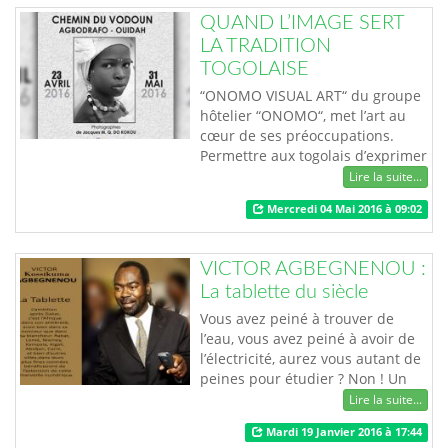
togolaise. Le CD de 11 titres sera
QUAND L’IMAGE SERT
lancé en mars à l’internationnal,
LA TRADITION
précédé par un nouveau clip
TOGOLAISE
intitulé …
“ONOMO VISUAL ART“ du groupe
hôtelier “ONOMO“, met l’art au
cœur de ses préoccupations.
Permettre aux togolais d’exprimer
pleinement leur savoir-faire en
Lire la suite...
photographie et vidéo, est
Mercredi 04 Mai 2016 à 09:02
désormais chose importante chez
le groupe. Les jeunes togolais ont
la possibilité de ressortir la
VICTOR AGBEGNENOU :
beauté traditionnelle de leur
La tablette du siècle
pays. Dans cette logique, ONOMO
héberge …
Vous avez peiné à trouver de
l’eau, vous avez peiné à avoir de
l’électricité, aurez vous autant de
peines pour étudier ? Non ! Un
outil d’étude sans précédent, un
Lire la suite...
outil-balise de pédagogie, telle
Mardi 19 Janvier 2016 à 17:44
est la tablette du franco-togolais