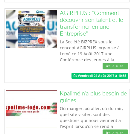
Victor kossikuma AGBEGNENOU.
La tablette de Victor vient comme
AGIRPLUS : "Comment
une solution miracle aux
découvrir son talent et le
problèmes et difficultés ay…
transformer en une
Entreprise"
La Société BIZPREX sous le
concept AGIRPLUS organise à
Lomé ce 19 Août 2017 une
Conférence des Jeunes à la
"Maison TV5 Monde" placé sous
Lire la suite...
le thème « Comment découvrir
Vendredi 04 Août 2017 à 10:35
son Talent et le transformer en
une Entreprise ». Plus de 80% des
jeunes ignorent leur véritable
Kpalimé n’a plus besoin de
talent. Saisissez donc cette
guides
opportunité pour donner une
meilleure orientation à …
Où manger, où aller, où dormir,
quel site visiter, sont des
questions qui nous viennent à
l’esprit lorsqu’on se rend à
Kpalimé pour la première fois. Il
Lire la suite...