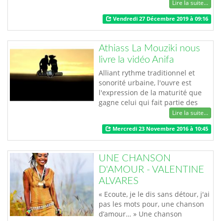
de nouveau avec un single
Lire la suite...
intitulé "Saka Saka". Bien avant la
Vendredi 27 Décembre 2019 à 09:16
sortie de ce nouveau chef
d’œuvre le 20 décembre dernier,
la jeune maman avait déjà
Athiass La Mouziki nous
annoncé sur sa page Facebook
livre la vidéo Anifa
qu’elle pense toujours à ses fans
et …
Alliant rythme traditionnel et
sonorité urbaine, l'ouvre est
l'expression de la maturité que
gagne celui qui fait partie des
révélations 2016 de la musique
Lire la suite...
urbaine au Togo. La vidéo "Anifa"
Mercredi 23 Novembre 2016 à 10:45
met en scène un jeune couple
amoureux dont les parents
s'opposent à l'union. Un fait de la
UNE CHANSON
société africaine que souligne
D'AMOUR - VALENTINE
l'artiste à travers sa musique.
ALVARES
Dé…
« Ecoute, je le dis sans détour, j'ai
pas les mots pour, une chanson
d’amour… » Une chanson