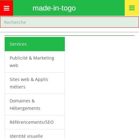
made-in-togo
Toggle
navigation
Services
Publicité & Marketing
web
Sites web & Applis
métiers
Domaines &
Hébergements
Référencements/SEO
Identité visuelle