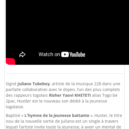
Signé
Juliano Tubeboy
, artiste de la musique 228 dans une
parfaite collaboration avec le doyen, l’un des plus complets
des rappeurs togolais
Risher Yaovi KHETETI
alias Togo bé
2pac, Hustler est le nouveau son dédié à la jeunesse
togolaise.
Baptisé «
L'hymne de la jeunesse battante
», Huster, le titre
issu de la nouvelle sortie de Juliano est un single à travers
lequel l’artiste invite toute la jeunesse, à avoir un mental de