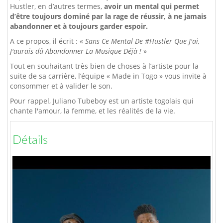
Hustler, en d’autres termes,
avoir un mental qui permet
d’être toujours dominé par la rage de réussir, à ne jamais
abandonner et à toujours garder espoir.
A ce propos, il écrit : «
Sans Ce Mental De #Hustler Que J'ai,
J'aurais dû Abandonner La Musique Déjà !
»
Tout en souhaitant très bien de choses à l’artiste pour la
suite de sa carrière, l’équipe « Made in Togo » vous invite à
consommer et à valider le son.
Pour rappel, Juliano Tubeboy est un artiste togolais qui
chante l'amour, la femme, et les réalités de la vie.
Détails