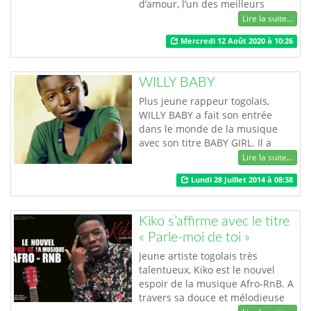
d’amour, l’un des meilleurs
morceaux d’amour de la
Lire la suite...
talentueuse togolaise Valentine
Mercredi 12 Août 2020 à 10:26
ALVARES réalisé dans un style
Zook posé par une sublime voix
sur de belles sonorités Une
WILLY BABY
chanson d’amour, un joli et
sensuel morceau à savourer en
Plus jeune rappeur togolais,
tout moment! Félic…
WILLY BABY a fait son entrée
dans le monde de la musique
avec son titre BABY GIRL. Il a
confirmé son entrée dans la cour
Lire la suite...
des grands avec les titres BIZZY
Lundi 28 Juillet 2014 à 08:38
BIZZY en feat avec 109
CONNEXION du Togo, HAUT LES
MAINS en feat avec BLAAZ du
Kiko s’affirme avec le titre
Bénin et INVINCIBLE en feat avec
« Parle-moi de toi »
AMRON du Togo. Actuellement il
se la coule douce avec …
Jeune artiste togolais très
talentueux, Kiko est le nouvel
espoir de la musique Afro-RnB. A
travers sa douce et mélodieuse