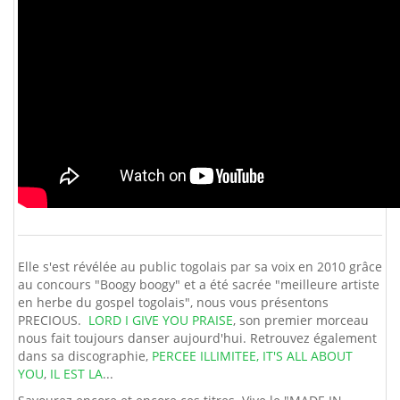
Elle s'est révélée au public togolais par sa voix en 2010 grâce
au concours "Boogy boogy" et a été sacrée "meilleure artiste
en herbe du gospel togolais", nous vous présentons
PRECIOUS.
LORD I GIVE YOU PRAISE
, son premier morceau
nous fait toujours danser aujourd'hui. Retrouvez également
dans sa discographie,
PERCEE ILLIMITEE,
IT'S ALL ABOUT
YOU
,
IL EST LA
...