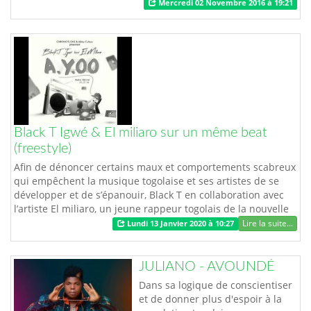
Mercredi 02 Novembre 2016 à 19:21
Black T Igwé & El miliaro sur un même beat
(freestyle)
Afin de dénoncer certains maux et comportements scabreux
qui empêchent la musique togolaise et ses artistes de se
développer et de s’épanouir, Black T en collaboration avec
l’artiste El miliaro, un jeune rappeur togolais de la nouvelle
génération sort un nouveau freestyle intitulé « AYOO ». Sur
Lire la suite...
Lundi 13 Janvier 2020 à 10:27
ce beat, les deux artistes n’ont pas manqué de donner…
JULIANO - AVOUNDÉ
Dans sa logique de conscientiser
et de donner plus d'espoir à la