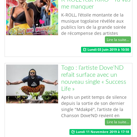
me manquer
K-ROLL, l’étoile montante de la
musique togolaise révélée aux
publics lors de la grande soirée
de récompense des artistes
togolais où elle recevait le prix
Lire la suite...
Découverte 2016 ne cesse de
Lundi 03 Juin 2019 à 10:50
surprendre le monde musical en
confirmant de jours en jours son
talent. Depuis le 1er juin dernier,
Togo : l’artiste Dove’ND
K-ROLL revient avec un nouveau
refait surface avec un
single titré Tu vas me manquer…
nouveau single « Success
Life »
Après un petit temps de silence
depuis la sortie de son dernier
single "Mdakpé", l’artiste de la
Chanson Dove’ND revient en
force devant la scène musicale
Lire la suite...
avec "Success Life", un nouveau
Lundi 11 Novembre 2019 à 17:18
chef d’œuvre sorti le jeudi 7