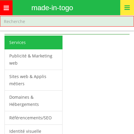
made-in-togo
Toggle
navigation
Services
Publicité & Marketing
web
Sites web & Applis
métiers
Domaines &
Hébergements
Référencements/SEO
Identité visuelle