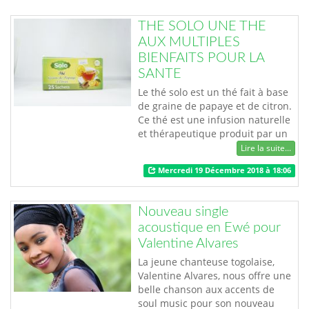
THE SOLO UNE THE
AUX MULTIPLES
BIENFAITS POUR LA
SANTE
Le thé solo est un thé fait à base
de graine de papaye et de citron.
Ce thé est une infusion naturelle
et thérapeutique produit par un
jeune entrepreneur togolais au
Lire la suite...
nom de Mr TIEM Nampoug
Mercredi 19 Décembre 2018 à 18:06
entrepreneur et promoteur de
l’entreprise GI infusion. Le thé
Solo dispose de nombreux
Nouveau single
bienfaits issus de sa composition
acoustique en Ewé pour
naturelle. Elle a des vertus
Valentine Alvares
multip…
La jeune chanteuse togolaise,
Valentine Alvares, nous offre une
belle chanson aux accents de
soul music pour son nouveau