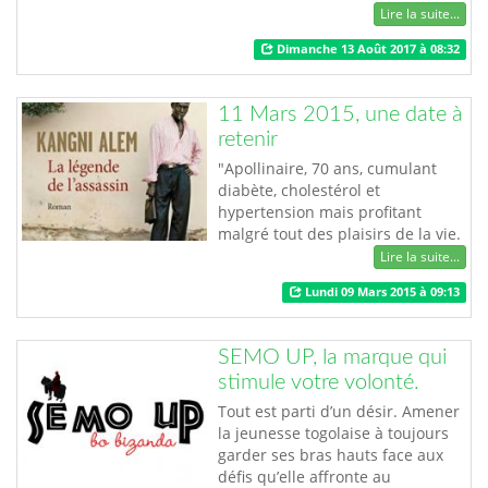
single intitulé: Mo kpokpo lé.
Lire la suite...
L’artiste ne nous avait pas
Dimanche 13 Août 2017 à 08:32
habitué à chanter dans sa langue
maternelle et nous raconte ici les
rêves et les espoirs d’une femme
11 Mars 2015, une date à
togolaise éprise de liberté et
retenir
d’aventure. Elle viendra défendre
…
"Apollinaire, 70 ans, cumulant
diabète, cholestérol et
hypertension mais profitant
malgré tout des plaisirs de la vie.
Il chcerche à comprendre l'affaire
Lire la suite...
la plus emblématique qu'il ait
Lundi 09 Mars 2015 à 09:13
perdue: son client, Ka, avait été
accusé d'un crime atroce et avait
été condamné à mort. Apollinaire
SEMO UP, la marque qui
ne veut pas prendre sa retraite
stimule votre volonté.
sans comprendre ce crime qui
le…
Tout est parti d’un désir. Amener
la jeunesse togolaise à toujours
garder ses bras hauts face aux
défis qu’elle affronte au