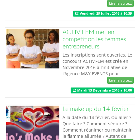
quotidien. L'entrepreneur
Lire la suite...
togolais et chasseur de style Latif
Vendredi 29 Juillet 2016 à 10:39
AYEVA, initiateur de SEMO UP,
traduit par cette marque, tout le
dynamisme et la vigueur
ACTIV'FEM met en
généralement constatés chez les
compétition les femmes
jeunes. Au-delà du message de
entrepreneurs
prise de c…
Les inscriptions sont ouvertes. Le
concours ACTIV’FEM est créé en
Novembre 2016 à l’initiative de
l’Agence M&Y EVENTS pour
encourager et valoriser
Lire la suite...
l’entrepreneuriat féminin. Au
Mardi 13 Décembre 2016 à 10:00
TOGO, seulement 30 % des
créations d’entreprise sont
portées par des femmes. Parce
Le make up du 14 février
qu’il est visiblement plus difficile
pour les femmes qui souhaitent
A la date du 14 février, Où aller ?
entreprendre de s…
Que faire ? Comment séduire ?
Comment réanimer ou maintenir
la flamme allumée ? Autant de