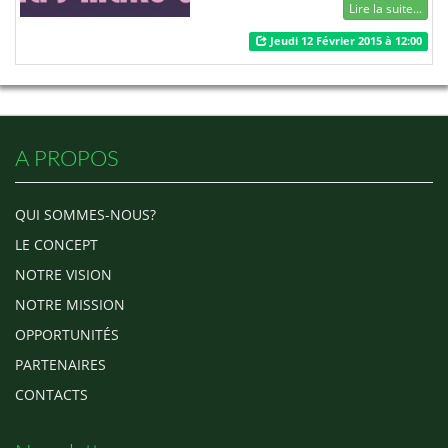
questions qu’homme ou femme
Lire la suite...
se pose. Quoi que quotidien,
Jeudi 12 Février 2015 à 12:00
l’Amour a trouvé une date
consacrée à sa célébration,
Heureusement pour lui. Le 14
février de chaque année est
célébrée dans presque tout le
monde entier la St va…
A PROPOS
QUI SOMMES-NOUS?
LE CONCEPT
NOTRE VISION
NOTRE MISSION
OPPORTUNITÉS
PARTENAIRES
CONTACTS