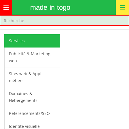
made-in-togo
Toggle
navigation
Services
Publicité & Marketing
web
Sites web & Applis
métiers
Domaines &
Hébergements
Référencements/SEO
Identité visuelle