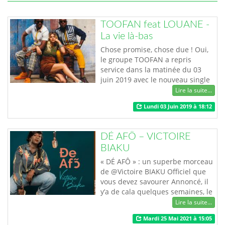
TOOFAN feat LOUANE -
La vie là-bas
Chose promise, chose due ! Oui,
le groupe TOOFAN a repris
service dans la matinée du 03
juin 2019 avec le nouveau single
intitulé La vie là-bas extrait de
Lire la suite...
leur album CONQUISTADORS. Un
Lundi 03 Juin 2019 à 18:12
clip réalisé avec LOUANE, une
jeune chanteuse de la musique
française. La vie là-bas n’est pas
DÉ AFÔ – VICTOIRE
facile, fredonnèrent ils dans ce
BIAKU
nouveau clip pour dire STOP à la
m…
« DÉ AFÔ » : un superbe morceau
de @Victoire BIAKU Officiel que
vous devez savourer Annoncé, il
y’a de cala quelques semaines, le
clip vidéo du morceau « DÉ AFÔ »
Lire la suite...
de Victoire BIAKU est disponible
Mardi 25 Mai 2021 à 15:05
sur toutes les plateformes depuis