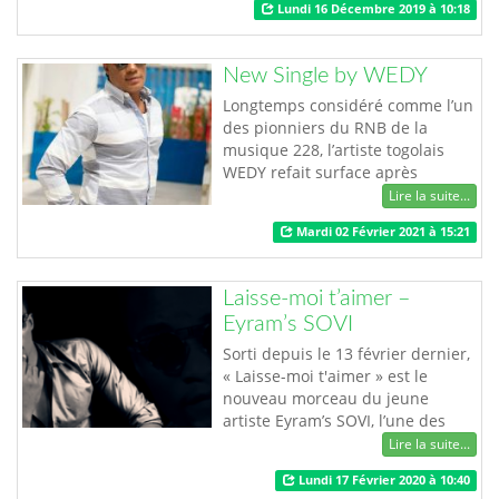
Lundi 16 Décembre 2019 à 10:18
plus de 4 200 vues sur YouTube.
Il s’agit d’une collaboration du
groupe TOOFAN avec certains
New Single by WEDY
artistes de la chanson togolaise à
l’instar de Dj One, le
Longtemps considéré comme l’un
rappeur Peewi s…
des pionniers du RNB de la
musique 228, l’artiste togolais
WEDY refait surface après
plusieurs années d’absence. Un
Lire la suite...
retour marqué par un nouveau
Mardi 02 Février 2021 à 15:21
single intitulé « enouwo te sessin
» à travers lequel, l’artiste chante
ceci : « Peu importe le temps que
Laisse-moi t’aimer –
prendra ton combat, Dieu te
Eyram’s SOVI
donnera certainement la victoire.
» …
Sorti depuis le 13 février dernier,
« Laisse-moi t'aimer » est le
nouveau morceau du jeune
artiste Eyram’s SOVI, l’une des
voix angéliques de la musique
Lire la suite...
togolaise. Véritable mélodie pour
Lundi 17 Février 2020 à 10:40
souhaiter à tous les amoureux