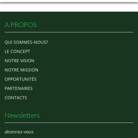
une joyeuse fête de la Saint
Valentin, « Laisse-moi t’aimer »
est une belle invitation à tous
ceux qui aspirent à l'amour en
A PROPOS
coup…
QUI SOMMES-NOUS?
LE CONCEPT
NOTRE VISION
NOTRE MISSION
OPPORTUNITÉS
PARTENAIRES
CONTACTS
Newsletters
abonnez-vous