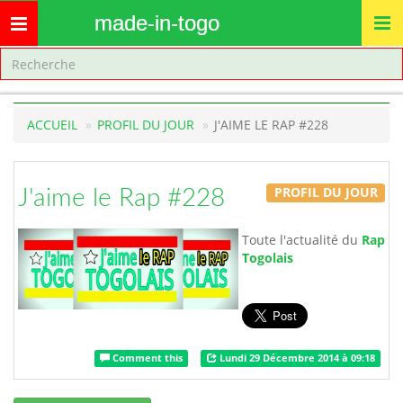
made-in-togo
Toggle
navigation
ACCUEIL
PROFIL DU JOUR
J'AIME LE RAP #228
PROFIL DU JOUR
J'aime le Rap #228
Toute l'actualité du
Rap
Togolais
Comment this
Lundi 29 Décembre 2014 à 09:18