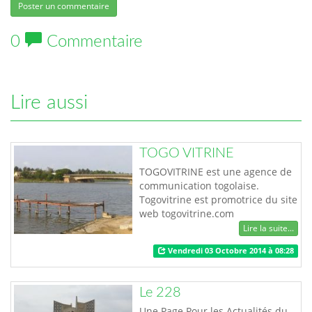
Poster un commentaire
0
Commentaire
Lire aussi
TOGO VITRINE
TOGOVITRINE est une agence de
communication togolaise.
Togovitrine est promotrice du site
web togovitrine.com
http://togovitrine.com un
Lire la suite...
annuaire de l'hébergement au
Vendredi 03 Octobre 2014 à 08:28
Togo qui facilitent la recherche
de maison à louer,
d'appartements meublés, de
Le 228
terrains à vendre au Togo.
Une Page Pour les Actualités du