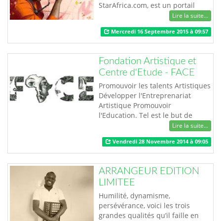
StarAfrica.com, est un portail
Orange, qui soutient les talents
Lire la suite...
africains tels que: les
Mercredi 16 Septembre 2015 à 09:57
footballeurs, les musiciens, les
entrepreneurs, les sportifs et les
éducateurs. De la Côte d'Ivoire au
Fondation Artistique et
Kenya en passant par la Tunisie
Centre d'Etude - FACE
le Togo ou la RDC, StarAfrica.com
n'o…
Promouvoir les talents Artistiques
Développer l'Entreprenariat
Artistique Promouvoir
l'Education. Tel est le but de
FACE.
Lire la suite...
Vendredi 28 Novembre 2014 à 09:05
ARRANGEUR EDITION
LIMITEE
Humilité, dynamisme,
persévérance, voici les trois
grandes qualités qu’il faille en