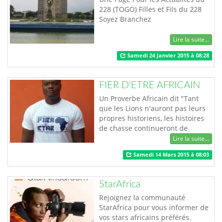
228 (TOGO) Filles et Fils du 228
Soyez Branchez
Lire la suite...
Samedi 24 Janvier 2015 à 08:28
FIER D'ETRE AFRICAIN
Un Proverbe Africain dit "Tant
que les Lions n'auront pas leurs
propres historiens, les histoires
de chasse continueront de
glorifier le chasseur" "FIER D'ÊTRE
Lire la suite...
AFRICAIN" se veut être une
Samedi 14 Mars 2015 à 08:03
réponse actuelle à la question de
la réécriture de l'histoire
africaine avec nos propres
StarAfrica
termes à travers les T-shirts, les
Débardeurs, les Body, les jeans,
Rejoignez la communauté
les …
StarAfrica pour vous informer de
vos stars africains préférés.