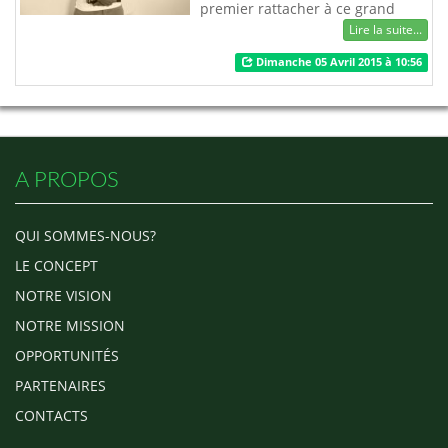
premier rattacher à ce grand
homme qui n’est plus à présenter
Lire la suite...
Karlos DANKLOU. Arrangeur au
Dimanche 05 Avril 2015 à 10:56
doigté reconnu magique, Karlos
DANKLOU pilote son label « ALL
THAT PRODUCTION » qui a
accueilli à son bord plusieurs
talentueux artistes de la scène
musicale togolaise. Ti…
A PROPOS
QUI SOMMES-NOUS?
LE CONCEPT
NOTRE VISION
NOTRE MISSION
OPPORTUNITÉS
PARTENAIRES
CONTACTS