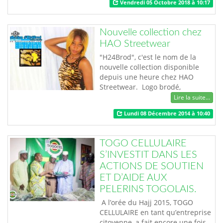
Vendredi 05 Octobre 2018 à 10:17
dans 3 catégories notamment le
meilleur groupe masculin
d’Afrique de l’ouest, le meilleur
Nouvelle collection chez
groupe africain et le meilleur
HAO Streetwear
groupe francophone. Révélé par
African Musik Mag…
"H24Brod", c'est le nom de la
nouvelle collection disponible
depuis une heure chez HAO
Streetwear. Logo brodé,
spécificité de cette collection,
Lire la suite...
toutes les pièces sont vendues
Lundi 08 Décembre 2014 à 10:40
avec un chambala. Connectez-
vous à la page Facebook
HAOStreetwear et bénéficiez en
TOGO CELLULAIRE
cette fin d'année de bons de
S’INVESTIT DANS LES
réduction. La nouvelle collection
ACTIONS DE SOUTIEN
est limitée, qu'a…
ET D’AIDE AUX
PELERINS TOGOLAIS.
A l’orée du Hajj 2015, TOGO
CELLULAIRE en tant qu’entreprise
citoyenne, a fait encore une fois