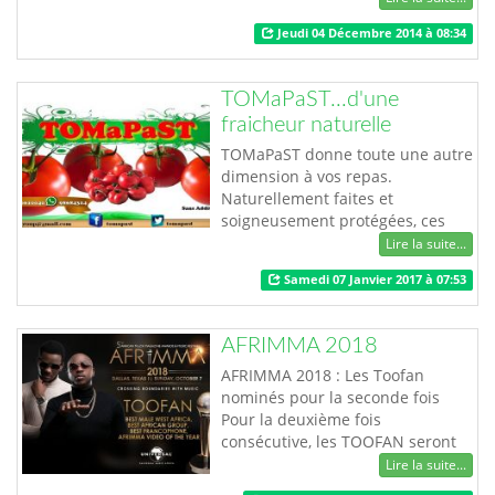
(CSFD), une structure pérenne a
Jeudi 04 Décembre 2014 à 08:34
été créée en 2012 à Daye dans la
région des plateaux au Togo. Le
centre s’est donné pour mission
TOMaPaST...d'une
de fournir des informations et
fraicheur naturelle
des semences forestières dans le
cadre de …
TOMaPaST donne toute une autre
dimension à vos repas.
Naturellement faites et
soigneusement protégées, ces
tomates fraiches rendront vos
Lire la suite...
mets plus délicieux en raison
Samedi 07 Janvier 2017 à 07:53
surtout de leur bio-composition.
Des tomates à consommer sans
modération. Produit TOMaPast
AFRIMMA 2018
Promoteur Tomapast…
AFRIMMA 2018 : Les Toofan
nominés pour la seconde fois
Pour la deuxième fois
consécutive, les TOOFAN seront
au rendez-vous des AFFRIMA
Lire la suite...
Awards et représenteront le Togo