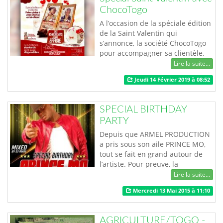
ChocoTogo
A l’occasion de la spéciale édition
de la Saint Valentin qui
s’annonce, la société ChocoTogo
pour accompagner sa clientèle,
offre ses produits à des tarifs
Lire la suite...
exceptionnels défiant toute
Jeudi 14 Février 2019 à 08:52
concurrence. Profitez-donc et
faites plaisir à votre partenaire
ou chéri(e) en lui offrant des
SPECIAL BIRTHDAY
chocolats à son effigie. Les
PARTY
coffrets Saint Valentin sont
composés…
Depuis que ARMEL PRODUCTION
a pris sous son aile PRINCE MO,
tout se fait en grand autour de
l’artiste. Pour preuve, la
célébration de l’anniversaire de
Lire la suite...
PRINC’MO s’est faite ce samedi 09
Mercredi 13 Mai 2015 à 11:10
Mai 2015 chez un grand, le MINT
HOTEL. Avec MINT HOTEL TOGO,
sentez-vous grand et roi.
AGRICULTURE/TOGO -