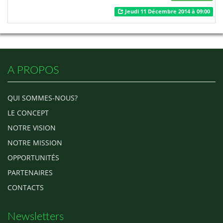
hôtels haut standing en passant
Jeudi 11 Décembre 2014 à 09:00
par des maisons d'hôtes en
bordure de mer ou au centre de
la ville de Lomé vous attendent.
Population à majorité jeune et
chaleureuse, les nuits à Lomé
sont aux s…
A PROPOS
QUI SOMMES-NOUS?
LE CONCEPT
NOTRE VISION
NOTRE MISSION
OPPORTUNITÉS
PARTENAIRES
CONTACTS
Newsletters