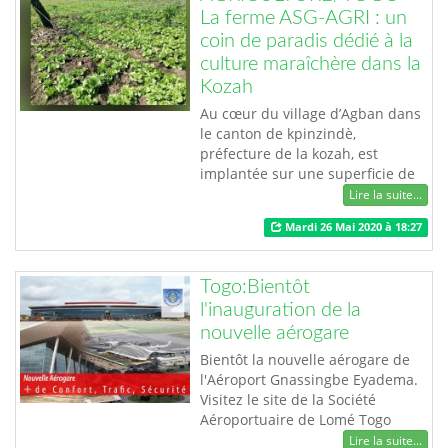
Restaurant au cadre apaisant,
La ferme ASG-AGRI : un
aux mets suaves et délicats, le
coin de paradis dédié à la
bleu de la …
culture maraîchère dans la
Kozah
Au cœur du village d’Agban dans
le canton de kpinzindè,
préfecture de la kozah, est
implantée sur une superficie de
10 ha, la ferme ASG-AGRI : une
Lire la suite...
ferme en production biologique
Mardi 26 Mai 2020 à 18:27
depuis 2010. Appartenant à M.
GNASSINGBE Sandou- Assimarou,
président de la fédération
Togo:Bientôt
nationale des organisations des
l'inauguration de la
maraîchères du Togo et vice-
nouvelle aérogare
président du ROPPA, l…
Bientôt la nouvelle aérogare de
l'Aéroport Gnassingbe Eyadema.
Visitez le site de la Société
Aéroportuaire de Lomé Togo
(SALT).
Lire la suite...