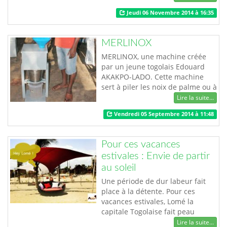
Jeudi 06 Novembre 2014 à 16:35
MERLINOX
MERLINOX, une machine créée
par un jeune togolais Edouard
AKAKPO-LADO. Cette machine
sert à piler les noix de palme ou à
les concasser pour recueillir le
Lire la suite...
jus bien filtré en 5 minutes. Avec
Vendredi 05 Septembre 2014 à 11:48
cette machine, plus besoin de
suer avant de manger le
découdessi (une sauce togolaise
Pour ces vacances
faite à base de noix de palme). …
estivales : Envie de partir
au soleil
Une période de dur labeur fait
place à la détente. Pour ces
vacances estivales, Lomé la
capitale Togolaise fait peau
neuve pour vous accueillir. Des
Lire la suite...