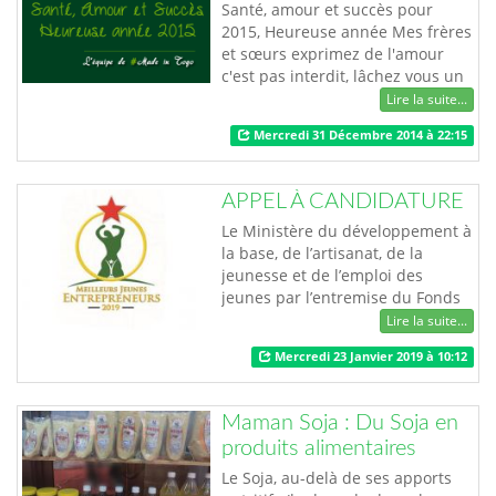
Santé, amour et succès pour
2015, Heureuse année Mes frères
et sœurs exprimez de l'amour
c'est pas interdit, lâchez vous un
peu...oh ! Voilà nos vœux de
Lire la suite...
fabrication togolaise |
Mercredi 31 Décembre 2014 à 22:15
#madeintogo
APPEL À CANDIDATURE
Le Ministère du développement à
la base, de l’artisanat, de la
jeunesse et de l’emploi des
jeunes par l’entremise du Fonds
d’Appui aux Initiatives
Lire la suite...
Economique des Jeunes (FAIEJ)
Mercredi 23 Janvier 2019 à 10:12
lance du 22 janvier au 21 février
2019, le concours « Meilleurs
Jeunes Entrepreneurs 2019 », à
Maman Soja : Du Soja en
l’endroit de tout jeune
produits alimentaires
entrepreneur togolais en activité.
Les dossiers d…
Le Soja, au-delà de ses apports