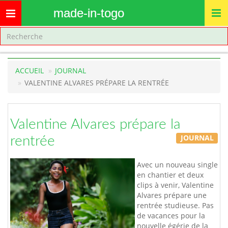
made-in-togo
Toggle
navigation
ACCUEIL
JOURNAL
VALENTINE ALVARES PRÉPARE LA RENTRÉE
Valentine Alvares prépare la
JOURNAL
rentrée
Avec un nouveau single
en chantier et deux
clips à venir, Valentine
Alvares prépare une
rentrée studieuse. Pas
de vacances pour la
nouvelle égérie de la