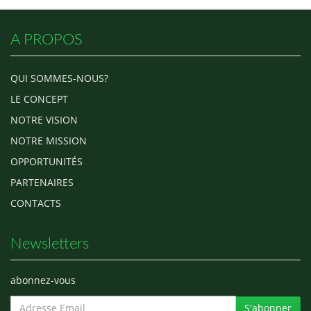
voyelles l’ont abandonnées. Il ne
lui reste que les consonnes qui
adorent trotiller en …
A PROPOS
QUI SOMMES-NOUS?
LE CONCEPT
NOTRE VISION
NOTRE MISSION
OPPORTUNITÉS
PARTENAIRES
CONTACTS
Newsletters
abonnez-vous
S'abonner