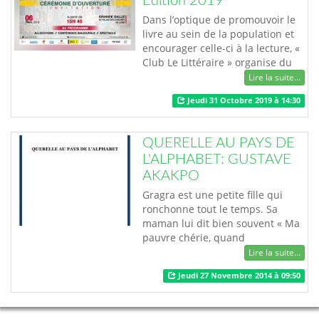
Édition 2019
Dans l’optique de promouvoir le
livre au sein de la population et
encourager celle-ci à la lecture, «
Club Le Littéraire » organise du
06 au 10 novembre prochain au
Lire la suite...
palais des congrès de Lomé, la
Jeudi 31 Octobre 2019 à 14:30
3ème édition de la Foire
Internationale du Livre de Lomé
(FI2L). Portée par Steve BODJONA,
QUERELLE AU PAYS DE
diplômate, écrivain et promoteur
L'ALPHABET: GUSTAVE
culturel togolais, et axé…
AKAKPO
Gragra est une petite fille qui
ronchonne tout le temps. Sa
maman lui dit bien souvent « Ma
pauvre chérie, quand
apprendras-tu donc à parler
Lire la suite...
correctement ? Si tu continues
Jeudi 27 Novembre 2014 à 09:50
comme ça tu deviendras une
petite fille sans voix ». Un jour
elle ne peut plus parler les