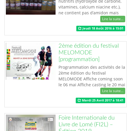
nutritifs (hydroxyde de carbone,
vitamines, calcium niacine etc.),
ne contient pas d’amidon mais
plutôt des acides anti-nutritif
Lire la suite...
nuisibles à la santé. Il est
Jeudi 18 Août 2016 à 15:01
conseillé pour cela de traiter le
soja avant sa consommation afin
de ressortir ses vertus
2ème édition du festival
thérapeutiques. Des années
MELOMODE
d’expérience ont permis à
[programmation]
MAMAN SOJA, u…
Programmation des activités de la
2ème édition du festival
MELOMODE Affiche coming soon
le 06 mai Affiche casting le 20 mai
Casting 3 juin Première affiche
Lire la suite...
officielle 10 juin 11 juin tous à
Mardi 25 Avril 2017 à 18:41
l'église 24 juin affiche final ticket
et spot dispo 1 juillet essayage et
Conférence de presse à l’institut
Foire Internationale du
français 08juillet formatio…
Livre de Lomé (FI2L) –