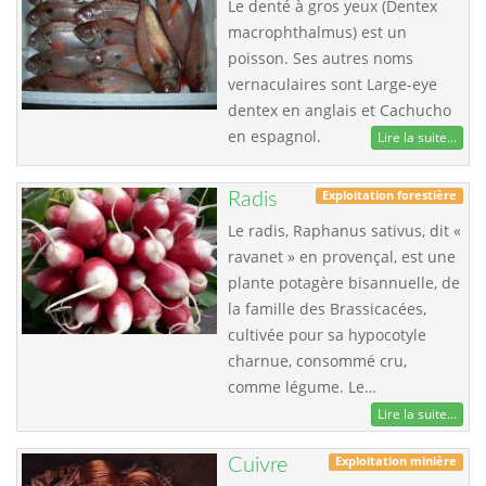
Le denté à gros yeux (Dentex
macrophthalmus) est un
poisson. Ses autres noms
vernaculaires sont Large-eye
dentex en anglais et Cachucho
en espagnol.
Lire la suite...
Exploitation forestière
Radis
Le radis, Raphanus sativus, dit «
ravanet » en provençal, est une
plante potagère bisannuelle, de
la famille des Brassicacées,
cultivée pour sa hypocotyle
charnue, consommé cru,
comme légume. Le…
Lire la suite...
Exploitation minière
Cuivre