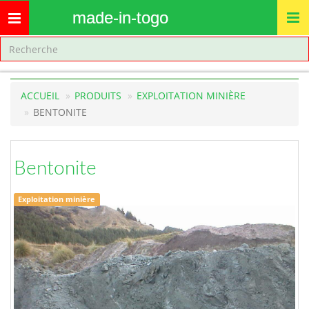
made-in-togo
Toggle
navigation
ACCUEIL
PRODUITS
EXPLOITATION MINIÈRE
BENTONITE
Bentonite
Exploitation minière