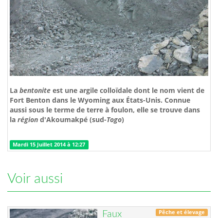
La
bentonite
est une argile colloïdale dont le nom vient de
Fort Benton dans le Wyoming aux États-Unis. Connue
aussi sous le terme de terre à foulon, elle se trouve
dans
la
région
d'Akoumakpé (sud-
Togo
)
Mardi 15 Juillet 2014 à 12:27
Voir aussi
Pêche et élevage
Faux