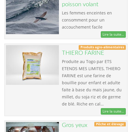
poisson volant
Les femmes enceintes en
consomment pour un
accouchement facile
Lire la suite...
Produits agro-alimentaires
THIERO FARINE
Produite au Togo par ETS
ETENDS MES LIMITES, THIERO
FARINE est une farine de
bouillie pour enfant et adulte
faite à base du maïs jaune, du
millet, du soja riz et de germe
de blé. Riche en cal…
Lire la suite...
Pêche et élevage
Gros yeux