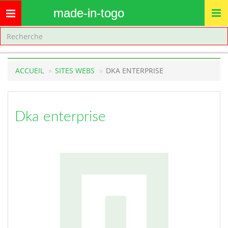
made-in-togo
Toggle
navigation
ACCUEIL
SITES WEBS
DKA ENTERPRISE
Dka enterprise