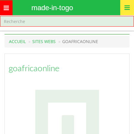
made-in-togo
Toggle
navigation
ACCUEIL
SITES WEBS
GOAFRICAONLINE
goafricaonline