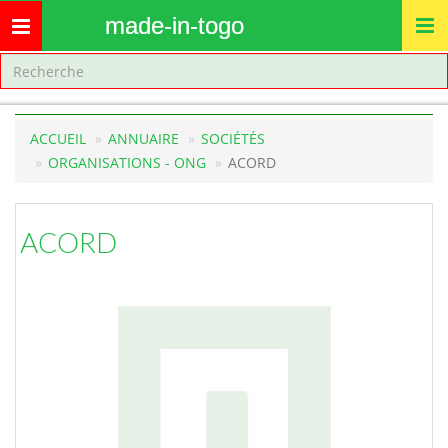
made-in-togo
Toggle
navigation
ACCUEIL
ANNUAIRE
SOCIÉTÉS
ORGANISATIONS - ONG
ACORD
ACORD