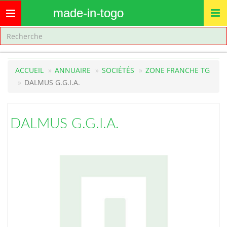
made-in-togo
Toggle
navigation
ACCUEIL
ANNUAIRE
SOCIÉTÉS
ZONE FRANCHE TG
DALMUS G.G.I.A.
DALMUS G.G.I.A.