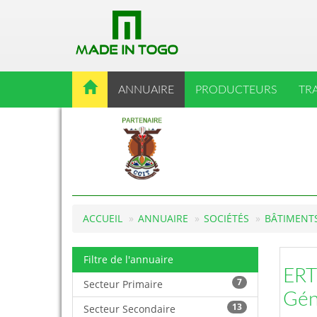
ANNUAIRE
PRODUCTEURS
TR
ACCUEIL
ANNUAIRE
SOCIÉTÉS
BÂTIMENTS
Filtre de l'annuaire
ERT
7
Secteur Primaire
Géni
13
Secteur Secondaire