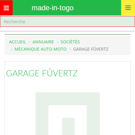
made-in-togo
Toggle
navigation
ACCUEIL
ANNUAIRE
SOCIÉTÉS
MÉCANIQUE AUTO-MOTO
GARAGE FÛVERTZ
GARAGE FÛVERTZ