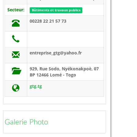
Secteur:
Bâtiments et travaux publics
00228 22 21 57 73
entreprise_gtg@yahoo.fr
929, Rue Sodo, Nyékonakpoè, 07
BP 12466 Lomé - Togo
gtg.tg
Galerie Photo