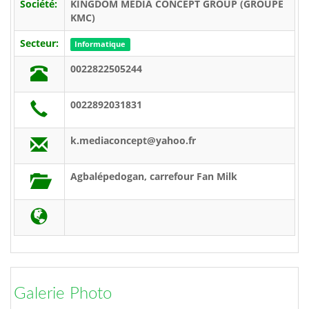
Société:
KINGDOM MEDIA CONCEPT GROUP (GROUPE
KMC)
Secteur:
Informatique
0022822505244
0022892031831
k.mediaconcept@yahoo.fr
Agbalépedogan, carrefour Fan Milk
Galerie Photo