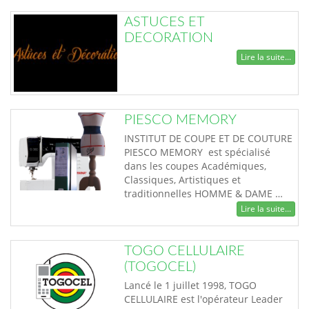
ASTUCES ET
DECORATION
Lire la suite...
PIESCO MEMORY
INSTITUT DE COUPE ET DE COUTURE
PIESCO MEMORY est spécialisé
dans les coupes Académiques,
Classiques, Artistiques et
traditionnelles HOMME & DAME …
Lire la suite...
TOGO CELLULAIRE
(TOGOCEL)
Lancé le 1 juillet 1998, TOGO
CELLULAIRE est l'opérateur Leader