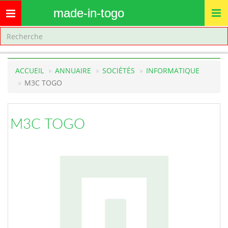
made-in-togo
Toggle
navigation
ACCUEIL
ANNUAIRE
SOCIÉTÉS
INFORMATIQUE
M3C TOGO
M3C TOGO