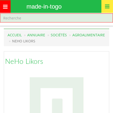
made-in-togo
Toggle
navigation
ACCUEIL
ANNUAIRE
SOCIÉTÉS
AGROALIMENTAIRE
NEHO LIKORS
NeHo Likors