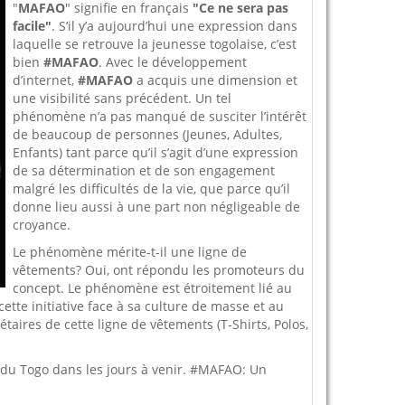
"
MAFAO
" signifie en français
"Ce ne sera pas
facile"
. S’il y’a aujourd’hui une expression dans
laquelle se retrouve la jeunesse togolaise, c’est
bien
#MAFAO
. Avec le développement
d’internet,
#MAFAO
a acquis une dimension et
une visibilité sans précédent. Un tel
phénomène n’a pas manqué de susciter l’intérêt
de beaucoup de personnes (Jeunes, Adultes,
Enfants) tant parce qu’il s’agit d’une expression
de sa détermination et de son engagement
malgré les difficultés de la vie, que parce qu’il
donne lieu aussi à une part non négligeable de
croyance.
Le phénomène mérite-t-il une ligne de
vêtements? Oui, ont répondu les promoteurs du
concept. Le phénomène est étroitement lié au
tte initiative face à sa culture de masse et au
taires de cette ligne de vêtements (T-Shirts, Polos,
 du Togo dans les jours à venir. #MAFAO: Un