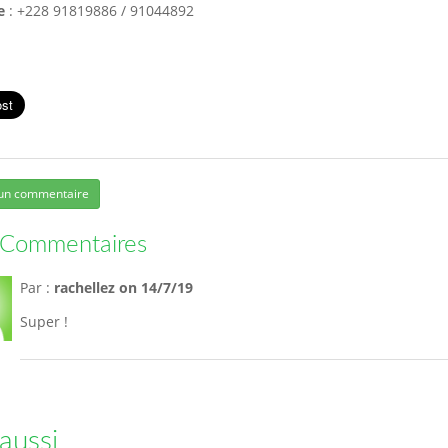
e
: +228 91819886 / 91044892
 un commentaire
Commentaires
Par :
rachellez
on 14/7/19
Super !
 aussi