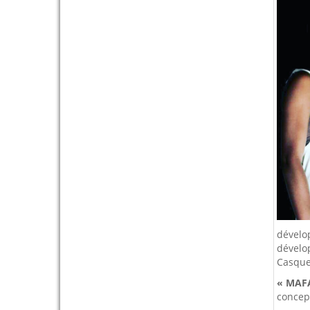
dévelop
dévelo
Casquet
« MAF
concept