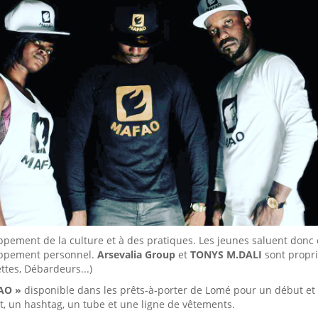
pement de la culture et à des pratiques. Les jeunes saluent donc ce
ppement personnel.
Arsevalia Group
et
TONYS M.DALI
sont proprié
tes, Débardeurs...)
AO »
disponible dans les prêts-à-porter de Lomé pour un début et
, un hashtag, un tube et une ligne de vêtements.