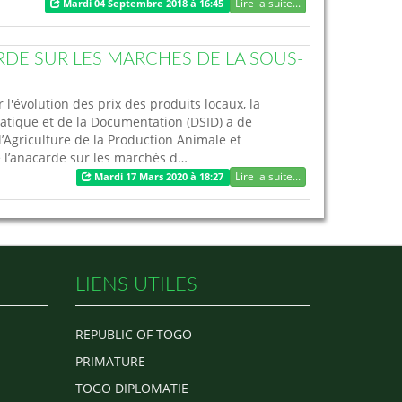
Lire la suite...
Mardi 04 Septembre 2018 à 16:45
RDE SUR LES MARCHES DE LA SOUS-
l'évolution des prix des produits locaux, la
rmatique et de la Documentation (DSID) a de
’Agriculture de la Production Animale et
e l’anacarde sur les marchés d…
Lire la suite...
Mardi 17 Mars 2020 à 18:27
LIENS UTILES
REPUBLIC OF TOGO
PRIMATURE
TOGO DIPLOMATIE