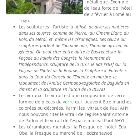
métallique. Exemple
de l’eau forte de l’hôtel
de 2 février à Lomé au
Togo.
Les sculptures : l’artiste a
utilisé de diverses matières
dans ses œuvres comme de Pierre, du Ciment Blanc, du
Bois, du Métal, et même les céramiques. Ses œuvre ou
sculptures parlent de l’homme noir, l’homme africain en
général. On peut citer entre autre le Bas-relief sur la
Façade du Palais des Congrès, le Monument de
l’Indépendance, sculpture de la BTCI, le Bas-relief sur la
Façade de l’hôtel de la Bourse, la Sculpture « Entente »
dans la Cour du Conseil de l’Entente en marbre, le
Monument de l’Amitié Germano-togolaise de Baguida en
ciment et la sculpture en laiton de la BCEAO
Les vitraux : Le vitrail est une composition de verre
formée de pièces de
verre
qui peuvent être blanches,
colorées ou décorées. Parmi les vitraux de Paul AHYI
nous pouvons citer le vitrail de l’église Saint Antoine
de Padou et le vitrail de l’espace muséal Paul AHYI
Les céramiques murales : la Fresque de l’hôtel Eda
Oba, la Fresque du marché de Hédzranawoé