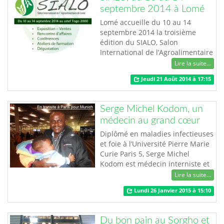
vous plaît. Je réponds au nom de
septembre 2014 à Lomé
Sylvanus Joël AKAN…
Lomé accueille du 10 au 14
septembre 2014 la troisième
édition du SIALO, Salon
International de l’Agroalimentaire
de Lomé. Quatre jours
Lire la suite...
d’exposition durant lesquels, le
Jeudi 21 Août 2014 à 17:15
public togolais est convié au
Centre Togolais d’Exposition et
Foire dans l’optique de découvrir
Serge Michel Kodom, un
les produits alimentaires et
médecin au grand cœur
artisanaux « Made in Togo ». Il
sera également l’occ…
Diplômé en maladies infectieuses
et foie à l’Université Pierre Marie
Curie Paris 5, Serge Michel
Kodom est médecin interniste et
directeur de la Clinique
Lire la suite...
Immaculée Conception sise à
Lundi 26 Janvier 2015 à 15:10
Lomé. Même Expert agréé auprès
des cours et tribunaux de la
République Togolaise, Dr Kodom
Du bon pain au Sorgho et
n’est pas comblé. Il a fallu qu’il