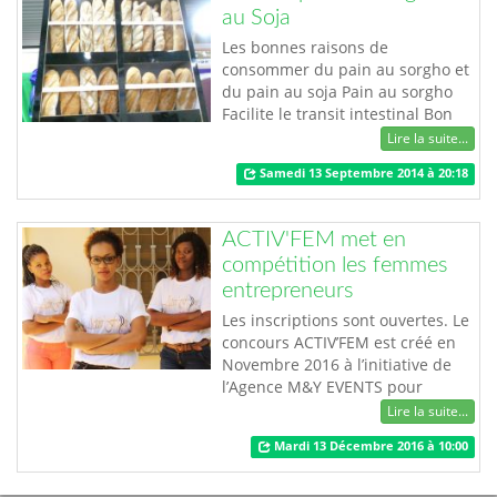
au Soja
vole au secours des défavorisés à
travers…
Les bonnes raisons de
consommer du pain au sorgho et
du pain au soja Pain au sorgho
Facilite le transit intestinal Bon
pour les diabétiques Riche en
Lire la suite...
vitamine B Pain au soja Bon pour
Samedi 13 Septembre 2014 à 20:18
les constipés et les diarrhéiques
Bon pour le métabolisme des
sucres Participent à la prévention
ACTIV'FEM met en
des maladies cardiovasculaires et
compétition les femmes
de…
entrepreneurs
Les inscriptions sont ouvertes. Le
concours ACTIV’FEM est créé en
Novembre 2016 à l’initiative de
l’Agence M&Y EVENTS pour
encourager et valoriser
Lire la suite...
l’entrepreneuriat féminin. Au
Mardi 13 Décembre 2016 à 10:00
TOGO, seulement 30 % des
créations d’entreprise sont