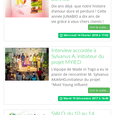
Dix ans déjà que notre histoire
d’amour dure et perdure ! Cette
année JUNABIO a dix ans de
vie grâce à vous chers clients !
L’histoire ne fait que commencer
Lire la suite...
entre vous et nous. Faire du
Mercredi 14 Février 2018 à 17:02
consommer togolais une réalité
est bien devenue une réalité. A
vous tous qui rentrez dans nos
Interview accordée à
points de vente et achetez nos
Sylvanus A. initiateur du
produits, à vous tous qui
projet MYIED
découvre…
L'équipe de Made in Togo a eu le
plaisir de rencontrer M. Sylvanus
AKANHO,initiateur du projet
"Most Young Influent
Entrepreneurs Day" dont la finale
Lire la suite...
de la 1ère édition s'est tenue le
Mardi 19 Décembre 2017 à 16:40
17 Décembre 2017 dans le cadre
Eco-responsable de l'espace Viva.
Présentez vous s'il
SIALO, du 10 au 14