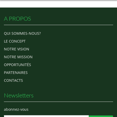
portées par des femmes. Parce
qu’il est visiblement plus difficile
pour les femmes qui souhaitent
entreprendre de s…
A PROPOS
QUI SOMMES-NOUS?
LE CONCEPT
NOTRE VISION
NOTRE MISSION
OPPORTUNITÉS
PARTENAIRES
CONTACTS
Newsletters
abonnez-vous