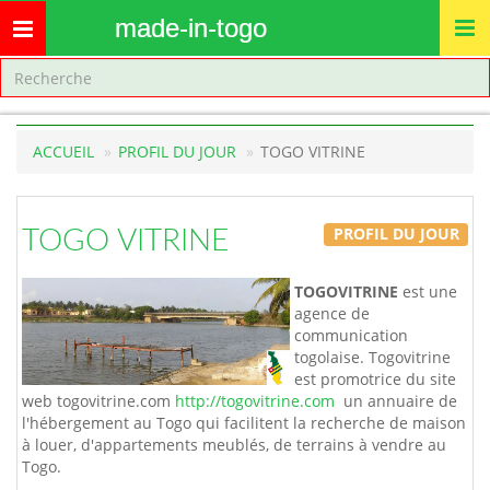
made-in-togo
Toggle
navigation
ACCUEIL
PROFIL DU JOUR
TOGO VITRINE
PROFIL DU JOUR
TOGO VITRINE
TOGOVITRINE
est une
agence de
communication
togolaise. Togovitrine
est promotrice du site
web togovitrine.com
http://togovitrine.com
un annuaire de
l'hébergement au Togo qui facilitent la recherche de maison
à louer, d'appartements meublés, de terrains à vendre au
Togo.