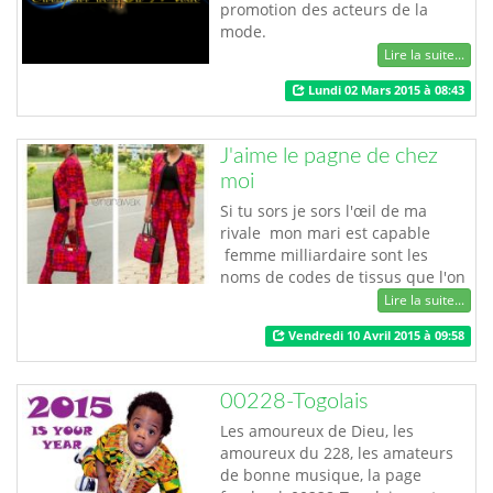
promotion des acteurs de la
mode.
Lire la suite...
Lundi 02 Mars 2015 à 08:43
J'aime le pagne de chez
moi
Si tu sors je sors l'œil de ma
rivale mon mari est capable
femme milliardaire sont les
noms de codes de tissus que l'on
trouve sur nos sœurs, mères,
Lire la suite...
grand mères et épouses
Vendredi 10 Avril 2015 à 09:58
africaines...... En effet la page
J'aime le pagne de chez moi vous
fait découvrir plus de motifs et de
00228-Togolais
modèles. Pour en savoir plus sur
l'histoire du pagne rende…
Les amoureux de Dieu, les
amoureux du 228, les amateurs
de bonne musique, la page