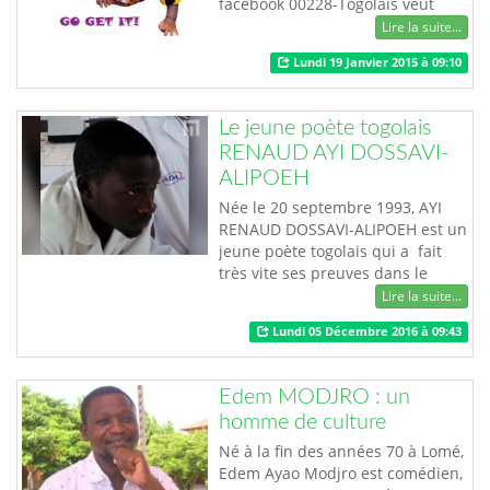
facebook 00228-Togolais veut
vous faire vivre des moments de
Lire la suite...
gloire. Faites-y un tour.
Lundi 19 Janvier 2015 à 09:10
Le jeune poète togolais
RENAUD AYI DOSSAVI-
ALIPOEH
Née le 20 septembre 1993, AYI
RENAUD DOSSAVI-ALIPOEH est un
jeune poète togolais qui a fait
très vite ses preuves dans le
monde poétique du Togo. Après
Lire la suite...
ses études secondaires, Il débute
Lundi 05 Décembre 2016 à 09:43
à l’université de Lomé en tant
qu’étudiant en Analyses bio-
médicales à l’Ecole Supérieure
Edem MODJRO : un
des Techniques Biologique et
homme de culture
Alimentaire (ESTBA). Courant
2013 / 2014…
Né à la fin des années 70 à Lomé,
Edem Ayao Modjro est comédien,