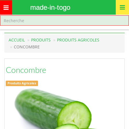
made-in-togo
Toggle
navigation
ACCUEIL
PRODUITS
PRODUITS AGRICOLES
CONCOMBRE
Concombre
Produits Agricoles