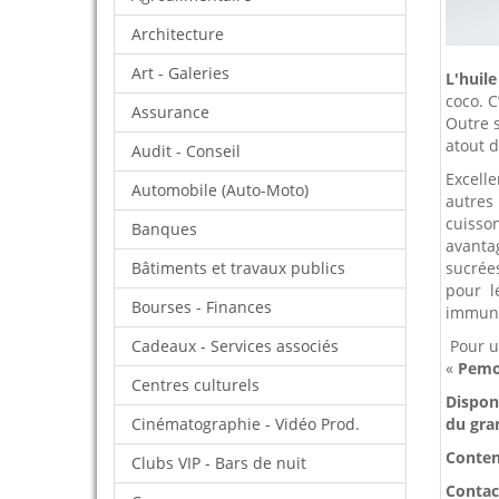
Architecture
Art - Galeries
L'huile
coco. C
Assurance
Outre s
atout d
Audit - Conseil
Excelle
Automobile (Auto-Moto)
autres
cuisson
Banques
avanta
Bâtiments et travaux publics
sucrées
pour l
Bourses - Finances
immuni
Cadeaux - Services associés
Pour un
«
Pem
Centres culturels
Disponi
Cinématographie - Vidéo Prod.
du gra
Contena
Clubs VIP - Bars de nuit
Contact