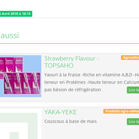
 Avril 2018 à 16:13
 aussi
Agroalim
Strawberry Flavour -
TOPSAHO
Yaourt à la Fraise -Riche en vitamine A,B,D -
teneur en Protéines -Haute teneur en Calciu
pas bésion de réfrigération
Lire la
Produits agro-alime
YAKA-YEKE
Couscous à base de maïs
Lire la