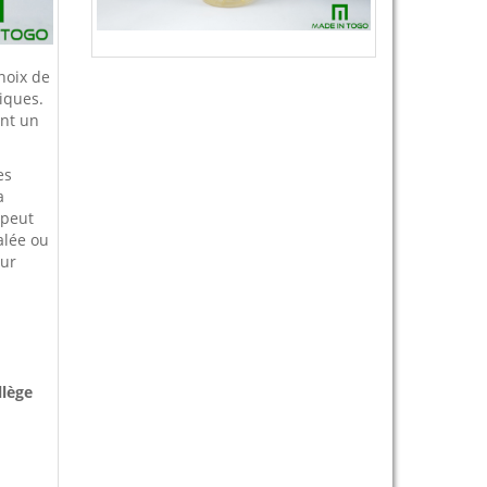
 noix de
iques.
ent un
es
a
 peut
alée ou
eur
llège