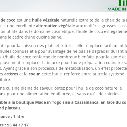
 de coco
est une
huile végétale
naturelle extraite de la chair de la
’est une excellente
alternative végétale
aux matières grasses class
on utilité dans le domaine cosmétique, l'huile de coco est égalem
ans le cadre d'une cuisine saine.
nte pour la cuisson des plats et fritures, elle remplace facilement l
 huiles connues et a pour avantage de ne pas se dégrader durant l
. L'huile de coco renferme de nombreux bienfaits pour la santé et
geusement remplacer le beurre pour toute préparation culinaire s
. Ayant grâce à son processus de métabolisation, un effet protect
es
artères
et le
coeur
, cette huile renforce entre autre le système
taire.
e cuisine pleine de saveur, optez pour l'huile de coco naturelle
or
» pour une alimentation équilibrée, et sans excès de calories.
ble à la boutique Made in Togo sise à Cassablanca, en face du co
nd plateau.
nce : 1 litre
s : 93 44 17 17