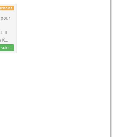
gricoles
e pour
. Il
la K…
 suite...