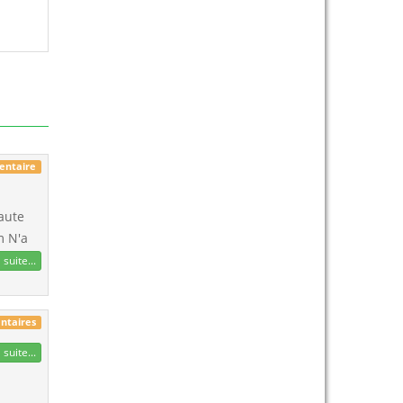
entaire
Haute
m N'a
 suite...
ntaires
 suite...