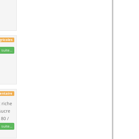
gricoles
 suite...
entaire
t riche
sucre
 80 /
 suite...