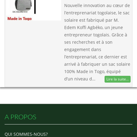
Nouvelle innovation au cœur de
l’entreprenariat togolaise, le sac
solaire est fabriqué par M.
Edem Koffi Agbéko, un jeune
entrepreneur togolais. Grâce à
ses recherches et à son
engagement dans
l’entreprenariat, ce dernier est
arrivé à fabriquer un sac solaire
100% Made in Togo, équipé
d’un niveau d…
Lire la suite...
A PROPOS
QUI SOMMES-NOUS?