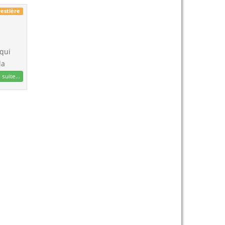
restière
s
 qui
la
 suite...