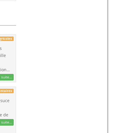
gricoles
s
ille
ation…
 suite...
ntaires
 suce
se de
 suite...