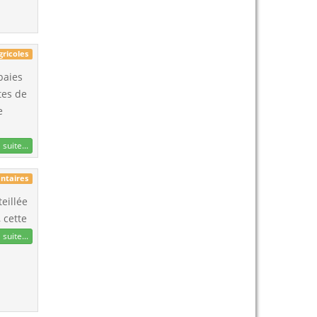
gricoles
baies
tes de
e
 suite...
ntaires
eillée
 cette
 suite...